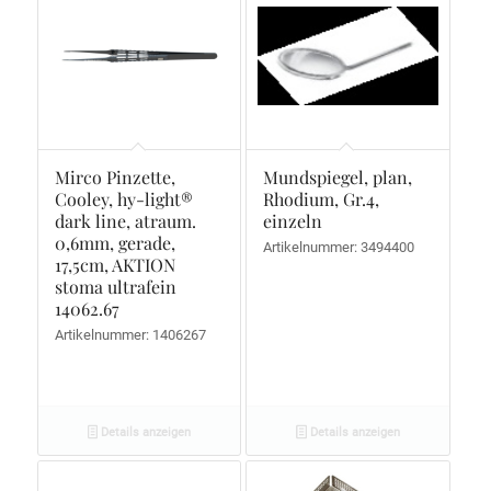
Mirco Pinzette,
Mundspiegel, plan,
Cooley, hy-light®
Rhodium, Gr.4,
dark line, atraum.
einzeln
0,6mm, gerade,
Artikelnummer: 3494400
17,5cm, AKTION
stoma ultrafein
14062.67
Artikelnummer: 1406267
Details anzeigen
Details anzeigen