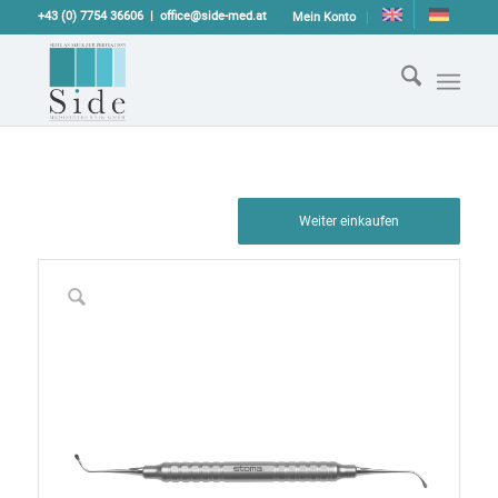
+43 (0) 7754 36606
office@side-med.at
Mein Konto
Weiter einkaufen