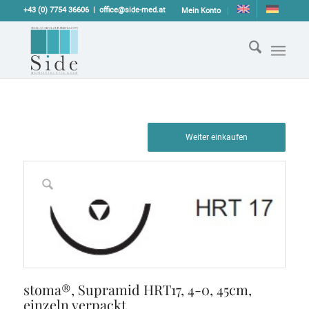
+43 (0) 7754 36606
office@side-med.at
Mein Konto
Weiter einkaufen
stoma®, Supramid HRT17, 4-0, 45cm,
einzeln verpackt