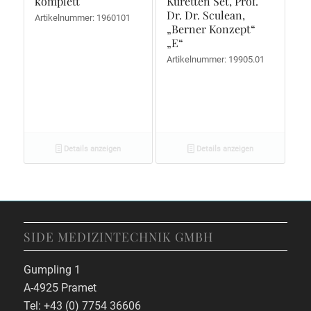
komplett
Küretten Set, Prof.
Dr. Dr. Sculean,
Artikelnummer: 1960101
„Berner Konzept“
„E“
Artikelnummer: 19905.01
Details anzeigen
Details anzeigen
SIDE MEDIZINTECHNIK GMBH
Gumpling 1
A-4925 Pramet
Tel: +43 (0) 7754 36606