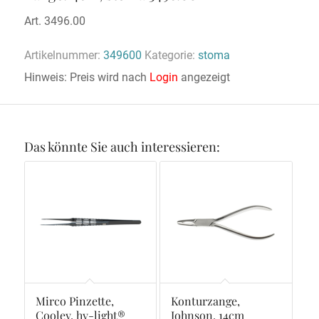
Art. 3496.00
Artikelnummer:
349600
Kategorie:
stoma
Hinweis: Preis wird nach
Login
angezeigt
Das könnte Sie auch interessieren:
Mirco Pinzette,
Konturzange,
Cooley, hy-light®
Johnson, 14cm