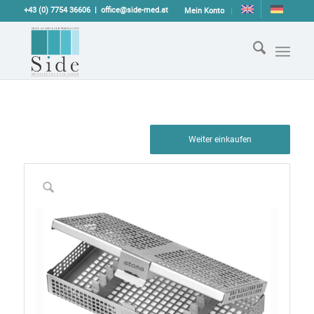
+43 (0) 7754 36606
office@side-med.at
Mein Konto
Weiter einkaufen