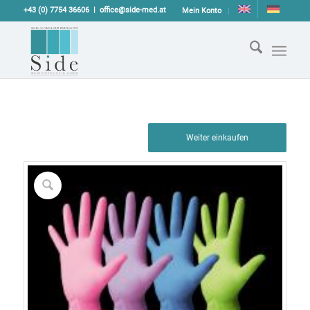
+43 (0) 7754 36606
office@side-med.at
Mein Konto
Weiter einkaufen