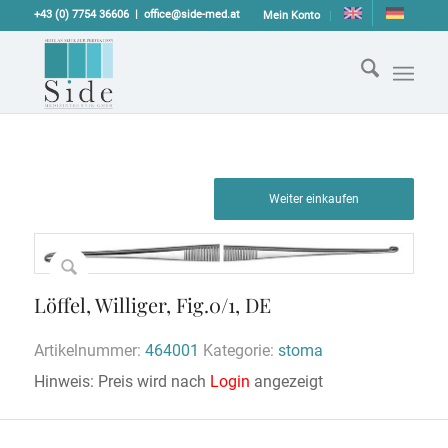
+43 (0) 7754 36606
office@side-med.at
Mein Konto
Weiter einkaufen
Löffel, Williger, Fig.0/1, DE
Artikelnummer:
464001
Kategorie:
stoma
Hinweis: Preis wird nach
Login
angezeigt