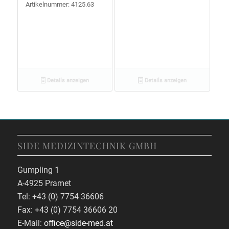
Artikelnummer: 4125.63
Details anzeigen
Details anzeigen
SIDE MEDIZINTECHNIK GMBH
Gumpling 1
A-4925 Pramet
Tel: +43 (0) 7754 36606
Fax: +43 (0) 7754 36606 20
E-Mail:
office@side-med.at