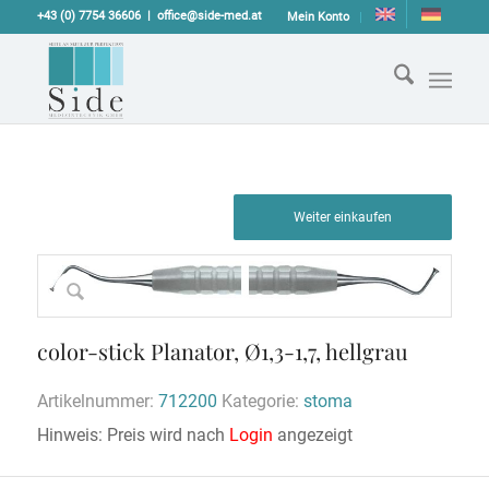
+43 (0) 7754 36606
office@side-med.at
Mein Konto
Weiter einkaufen
color-stick Planator, Ø1,3-1,7, hellgrau
Artikelnummer:
712200
Kategorie:
stoma
Hinweis: Preis wird nach
Login
angezeigt